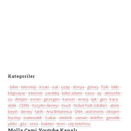
Kategoriler
-
bilim
-
teknoloji
-
insan
-
icat
-
uzay
-
dünya
-
güneş
-
fizik
-
bitki
-
bilgisayar
-
internet
-
yaratılış
-
bilim adamı
-
nasa
-
ay
-
atmosfer
-
su
-
iletişim
-
evren
-
gezegen
-
kanser
-
enerji
-
Işık
-
gen
-
kara
delik
-
CERN
-
Yüzyılın deneyi
-
mucit
-
Nobel Fizik ödülleri
-
atom
-
beyin
-
deney
-
tarih
-
Ana Britannica
-
DNA
-
astronomi
-
oksijen
-
biyoloji
-
matematik
-
İcatlar
-
elektrik
-
zaman
-
telefon
-
genetik
-
yildiz
-
göz
-
virüs
-
bakteri
-
teori
-
cep telefonu
Molla Cami Youtube Kanalı