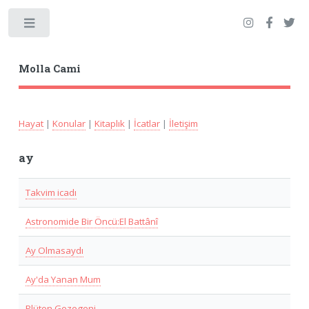
Toggle
Molla Cami
Hayat
|
Konular
|
Kitaplık
|
İcatlar
|
İletişim
ay
Takvim icadı
Astronomide Bir Öncü:El Battânî
Ay Olmasaydı
Ay'da Yanan Mum
Plüton Gezegeni