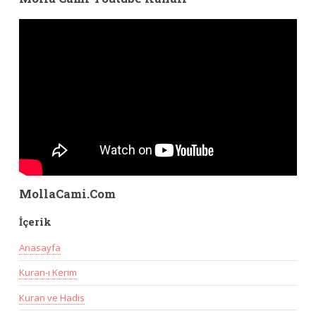
MollaCami.Com
İçerik
Anasayfa
Kuran-ı Kerim
Kuran ve Hadis