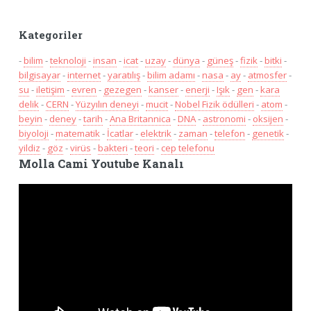
Kategoriler
-
bilim
-
teknoloji
-
insan
-
icat
-
uzay
-
dünya
-
güneş
-
fizik
-
bitki
-
bilgisayar
-
internet
-
yaratılış
-
bilim adamı
-
nasa
-
ay
-
atmosfer
-
su
-
iletişim
-
evren
-
gezegen
-
kanser
-
enerji
-
Işık
-
gen
-
kara
delik
-
CERN
-
Yüzyılın deneyi
-
mucit
-
Nobel Fizik ödülleri
-
atom
-
beyin
-
deney
-
tarih
-
Ana Britannica
-
DNA
-
astronomi
-
oksijen
-
biyoloji
-
matematik
-
İcatlar
-
elektrik
-
zaman
-
telefon
-
genetik
-
yildiz
-
göz
-
virüs
-
bakteri
-
teori
-
cep telefonu
Molla Cami Youtube Kanalı