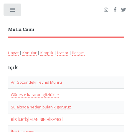
Toggle
Molla Cami
Hayat
|
Konular
|
Kitaplık
|
İcatlar
|
İletişim
Işık
Arı Gözündeki Tevhid Mührü
Güneşte kararan gözlükler
Su altinda neden bulanik görürüz
BİR İLETİŞİM ANININ HİKAYESİ
İbn-i Heysem