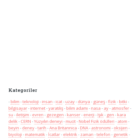
Kategoriler
-
bilim
-
teknoloji
-
insan
-
icat
-
uzay
-
dünya
-
güneş
-
fizik
-
bitki
-
bilgisayar
-
internet
-
yaratılış
-
bilim adamı
-
nasa
-
ay
-
atmosfer
-
su
-
iletişim
-
evren
-
gezegen
-
kanser
-
enerji
-
Işık
-
gen
-
kara
delik
-
CERN
-
Yüzyılın deneyi
-
mucit
-
Nobel Fizik ödülleri
-
atom
-
beyin
-
deney
-
tarih
-
Ana Britannica
-
DNA
-
astronomi
-
oksijen
-
biyoloji
-
matematik
-
İcatlar
-
elektrik
-
zaman
-
telefon
-
genetik
-