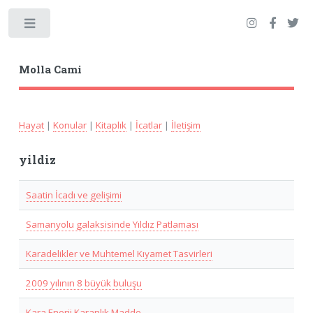
Toggle
Molla Cami
Hayat
|
Konular
|
Kitaplık
|
İcatlar
|
İletişim
yildiz
Saatin İcadı ve gelişimi
Samanyolu galaksisinde Yıldız Patlaması
Karadelikler ve Muhtemel Kıyamet Tasvirleri
2009 yılının 8 büyük buluşu
Kara Enerji Karanlık Madde