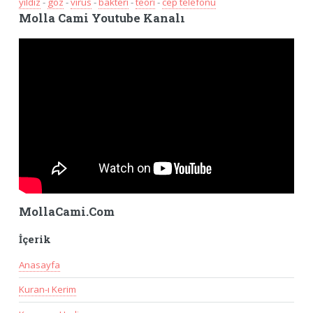
yildiz
-
göz
-
virüs
-
bakteri
-
teori
-
cep telefonu
Molla Cami Youtube Kanalı
MollaCami.Com
İçerik
Anasayfa
Kuran-ı Kerim