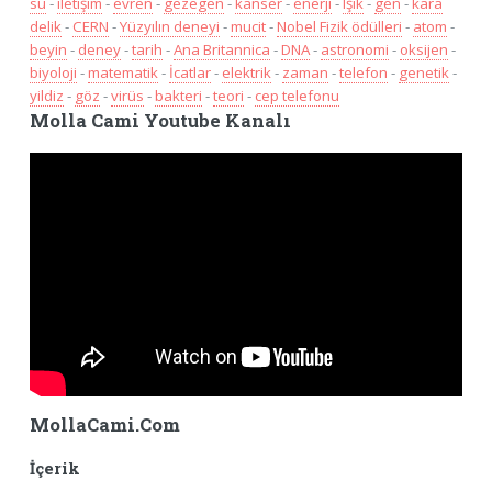
su
-
iletişim
-
evren
-
gezegen
-
kanser
-
enerji
-
Işık
-
gen
-
kara
delik
-
CERN
-
Yüzyılın deneyi
-
mucit
-
Nobel Fizik ödülleri
-
atom
-
beyin
-
deney
-
tarih
-
Ana Britannica
-
DNA
-
astronomi
-
oksijen
-
biyoloji
-
matematik
-
İcatlar
-
elektrik
-
zaman
-
telefon
-
genetik
-
yildiz
-
göz
-
virüs
-
bakteri
-
teori
-
cep telefonu
Molla Cami Youtube Kanalı
MollaCami.Com
İçerik