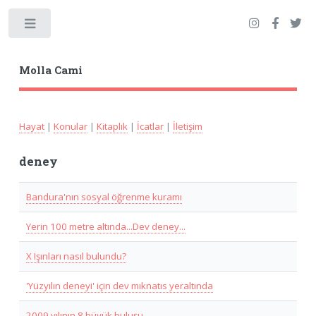
Toggle
Molla Cami
Hayat
|
Konular
|
Kitaplık
|
İcatlar
|
İletişim
deney
Bandura'nın sosyal öğrenme kuramı
Yerin 100 metre altında...Dev deney...
X Işınları nasıl bulundu?
'Yüzyılın deneyi' için dev mıknatıs yeraltında
2009 yılının 8 büyük buluşu