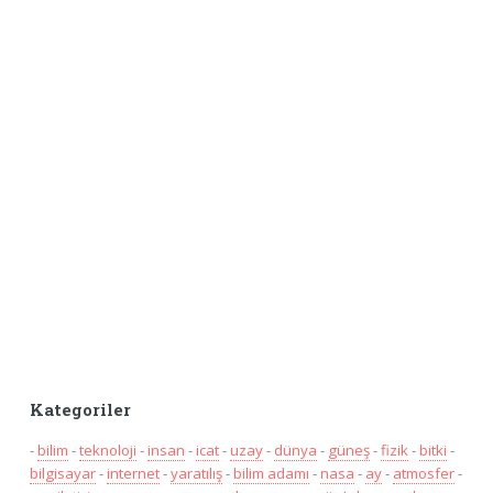
Kategoriler
-
bilim
-
teknoloji
-
insan
-
icat
-
uzay
-
dünya
-
güneş
-
fizik
-
bitki
-
bilgisayar
-
internet
-
yaratılış
-
bilim adamı
-
nasa
-
ay
-
atmosfer
-