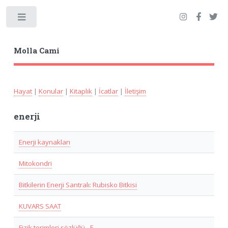
Toggle
Molla Cami
Hayat
|
Konular
|
Kitaplık
|
İcatlar
|
İletişim
enerji
Enerji kaynakları
Mitokondri
Bitkilerin Enerji Santralı: Rubisko Bitkisi
KUVARS SAAT
Fizik terimleri sözlüğü - E