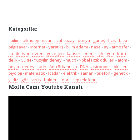
Kategoriler
-
bilim
-
teknoloji
-
insan
-
icat
-
uzay
-
dünya
-
güneş
-
fizik
-
bitki
-
bilgisayar
-
internet
-
yaratılış
-
bilim adamı
-
nasa
-
ay
-
atmosfer
-
su
-
iletişim
-
evren
-
gezegen
-
kanser
-
enerji
-
Işık
-
gen
-
kara
delik
-
CERN
-
Yüzyılın deneyi
-
mucit
-
Nobel Fizik ödülleri
-
atom
-
beyin
-
deney
-
tarih
-
Ana Britannica
-
DNA
-
astronomi
-
oksijen
-
biyoloji
-
matematik
-
İcatlar
-
elektrik
-
zaman
-
telefon
-
genetik
-
yildiz
-
göz
-
virüs
-
bakteri
-
teori
-
cep telefonu
Molla Cami Youtube Kanalı