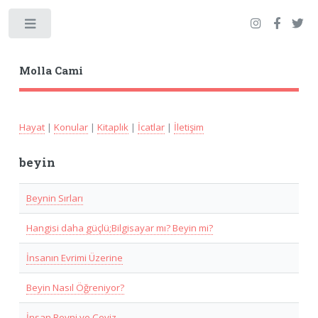
Toggle
Molla Cami
Hayat
|
Konular
|
Kitaplık
|
İcatlar
|
İletişim
beyin
Beynin Sırları
Hangisi daha güçlü;Bilgisayar mı? Beyin mi?
İnsanın Evrimi Üzerine
Beyin Nasıl Öğreniyor?
İnsan Beyni ve Ceviz