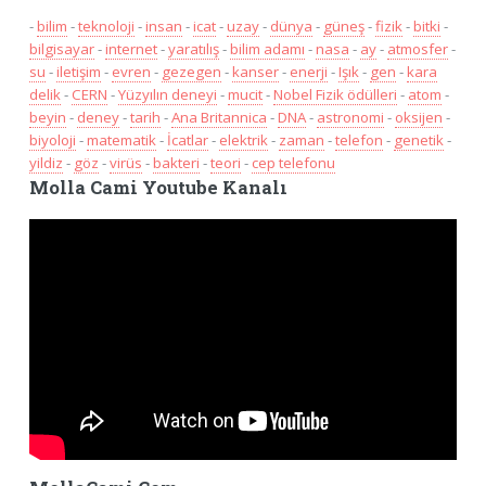
-
bilim
-
teknoloji
-
insan
-
icat
-
uzay
-
dünya
-
güneş
-
fizik
-
bitki
-
bilgisayar
-
internet
-
yaratılış
-
bilim adamı
-
nasa
-
ay
-
atmosfer
-
su
-
iletişim
-
evren
-
gezegen
-
kanser
-
enerji
-
Işık
-
gen
-
kara
delik
-
CERN
-
Yüzyılın deneyi
-
mucit
-
Nobel Fizik ödülleri
-
atom
-
beyin
-
deney
-
tarih
-
Ana Britannica
-
DNA
-
astronomi
-
oksijen
-
biyoloji
-
matematik
-
İcatlar
-
elektrik
-
zaman
-
telefon
-
genetik
-
yildiz
-
göz
-
virüs
-
bakteri
-
teori
-
cep telefonu
Molla Cami Youtube Kanalı