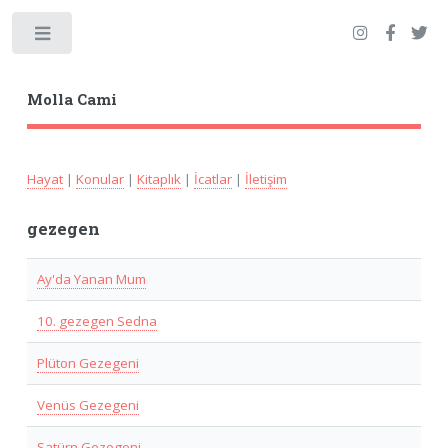
Toggle
Molla Cami
Hayat
|
Konular
|
Kitaplık
|
İcatlar
|
İletişim
gezegen
Ay'da Yanan Mum
10. gezegen Sedna
Plüton Gezegeni
Venüs Gezegeni
Satürn Gezegeni