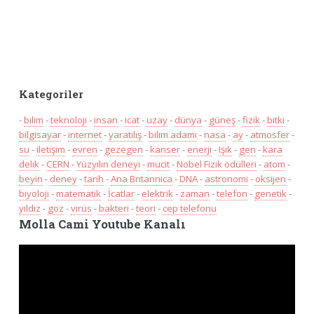
Kategoriler
-
bilim
-
teknoloji
-
insan
-
icat
-
uzay
-
dünya
-
güneş
-
fizik
-
bitki
-
bilgisayar
-
internet
-
yaratılış
-
bilim adamı
-
nasa
-
ay
-
atmosfer
-
su
-
iletişim
-
evren
-
gezegen
-
kanser
-
enerji
-
Işık
-
gen
-
kara
delik
-
CERN
-
Yüzyılın deneyi
-
mucit
-
Nobel Fizik ödülleri
-
atom
-
beyin
-
deney
-
tarih
-
Ana Britannica
-
DNA
-
astronomi
-
oksijen
-
biyoloji
-
matematik
-
İcatlar
-
elektrik
-
zaman
-
telefon
-
genetik
-
yildiz
-
göz
-
virüs
-
bakteri
-
teori
-
cep telefonu
Molla Cami Youtube Kanalı