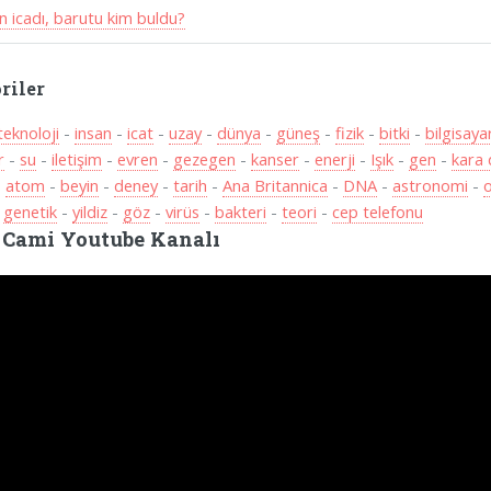
n icadı, barutu kim buldu?
riler
teknoloji
-
insan
-
icat
-
uzay
-
dünya
-
güneş
-
fizik
-
bitki
-
bilgisaya
r
-
su
-
iletişim
-
evren
-
gezegen
-
kanser
-
enerji
-
Işık
-
gen
-
kara 
-
atom
-
beyin
-
deney
-
tarih
-
Ana Britannica
-
DNA
-
astronomi
-
o
-
genetik
-
yildiz
-
göz
-
virüs
-
bakteri
-
teori
-
cep telefonu
 Cami Youtube Kanalı