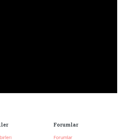
kler
Forumlar
irleri
Forumlar