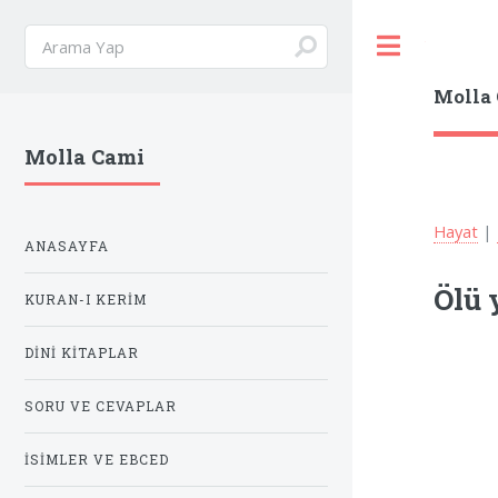
Toggle
Molla
Molla Cami
Hayat
|
ANASAYFA
Ölü 
KURAN-I KERIM
DINI KITAPLAR
SORU VE CEVAPLAR
İSIMLER VE EBCED