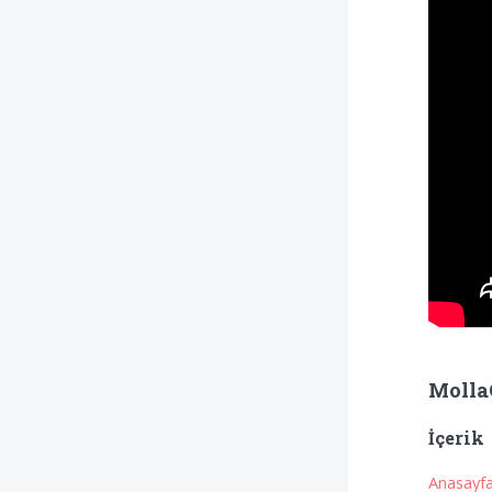
Molla
İçerik
Anasayf