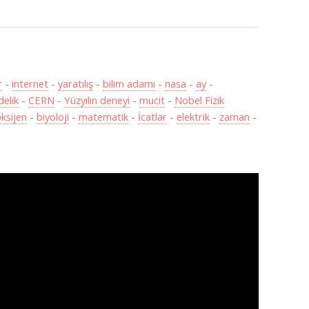
r
-
internet
-
yaratılış
-
bilim adamı
-
nasa
-
ay
-
delik
-
CERN
-
Yüzyılın deneyi
-
mucit
-
Nobel Fizik
ksijen
-
biyoloji
-
matematik
-
İcatlar
-
elektrik
-
zaman
-