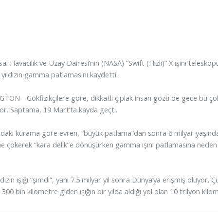
l Havacılık ve Uzay Dairesi’nin (NASA) “Swift (Hızlı)” X ışını telesko
yıldızın gamma patlamasını kaydetti.
ON - Gökfizikçilere göre, dikkatli çıplak insan gözü de gece bu 
yor. Saptama, 19 Mart’ta kayda geçti.
ardaki kurama göre evren, “büyük patlama”dan sonra 6 milyar yaşınday
ine çökerek “kara delik”e dönüşürken gamma ışını patlamasına ned
dızın ışığı “şimdi”, yani 7.5 milyar yıl sonra Dünya’ya erişmiş oluyor. Çünk
300 bin kilometre giden ışığın bir yılda aldığı yol olan 10 trilyon kilom