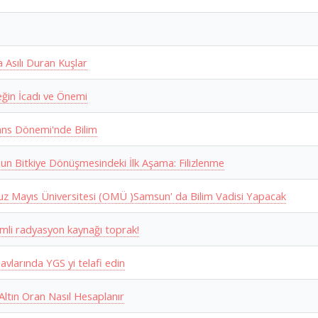
 Asılı Duran Kuşlar
eğin İcadı ve Önemi
ns Dönemi'nde Bilim
n Bitkiye Dönüşmesindeki İlk Aşama: Filizlenme
z Mayıs Üniversitesi (OMÜ )Samsun' da Bilim Vadisi Yapacak
mli radyasyon kaynağı toprak!
avlarında YGS yi telafi edin
Altın Oran Nasıl Hesaplanır