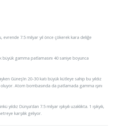
pu, evrende 7.5 milyar yıl önce çökerek kara deliğe
çok büyük gamma patlamasını 40 saniye boyunca
ken Güneş’in 20-30 katı büyük kütleye sahip bu yıldız
en oluyor. Atom bombasında da patlamada gamma ışını
ü yıldız Dünya’dan 7.5 milyar ışıkyılı uzaklıkta. 1 ışıkyılı,
etreye karşılık geliyor.