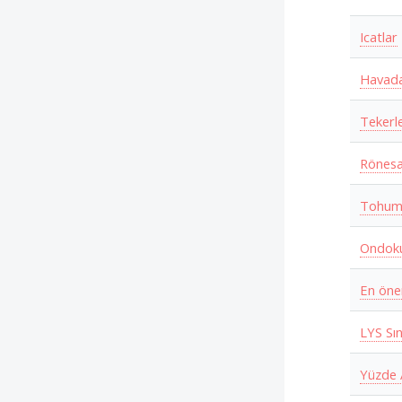
Icatlar
Havada
Tekerl
Rönesa
Tohumu
Ondoku
En öne
LYS Sın
Yüzde 