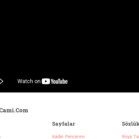
Cami.Com
Sayfalar
Sözlü
a
Kadın Penceresi
Rüya Tab