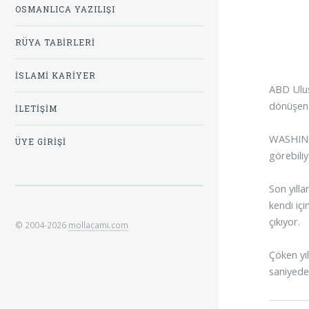
OSMANLICA YAZILIŞI
RÜYA TABIRLERI
İSLAMI KARIYER
ABD Ulusa
dönüşen 
İLETIŞIM
WASHINGT
ÜYE GIRIŞI
görebili
Son yıll
kendi iç
çıkıyor.
© 2004-2026
mollacami.com
Çöken yıl
saniyede 