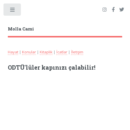
Toggle
Molla Cami
Hayat
|
Konular
|
Kitaplık
|
İcatlar
|
İletişim
ODTÜ'lüler kapınızı çalabilir!