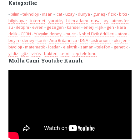
Kategoriler
-
bilim
-
teknoloji
-
insan
-
icat
-
uzay
-
dünya
-
güneş
-
fizik
-
bitki
-
bilgisayar
-
internet
-
yaratılış
-
bilim adamı
-
nasa
-
ay
-
atmosfer
-
su
-
iletişim
-
evren
-
gezegen
-
kanser
-
enerji
-
Işık
-
gen
-
kara
delik
-
CERN
-
Yüzyılın deneyi
-
mucit
-
Nobel Fizik ödülleri
-
atom
-
beyin
-
deney
-
tarih
-
Ana Britannica
-
DNA
-
astronomi
-
oksijen
-
biyoloji
-
matematik
-
İcatlar
-
elektrik
-
zaman
-
telefon
-
genetik
-
yildiz
-
göz
-
virüs
-
bakteri
-
teori
-
cep telefonu
Molla Cami Youtube Kanalı