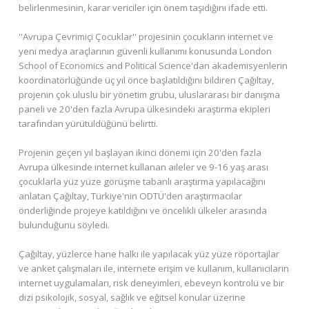
belirlenmesinin, karar vericiler için önem taşıdığını ifade etti.
''Avrupa Çevrimiçi Çocuklar'' projesinin çocukların internet ve
yeni medya araçlarının güvenli kullanımı konusunda London
School of Economics and Political Science'dan akademisyenlerin
koordinatörlüğünde üç yıl önce başlatıldığını bildiren Çağıltay,
projenin çok uluslu bir yönetim grubu, uluslararası bir danışma
paneli ve 20'den fazla Avrupa ülkesindeki araştırma ekipleri
tarafından yürütüldüğünü belirtti.
Projenin geçen yıl başlayan ikinci dönemi için 20'den fazla
Avrupa ülkesinde internet kullanan aileler ve 9-16 yaş arası
çocuklarla yüz yüze görüşme tabanlı araştırma yapılacağını
anlatan Çağıltay, Türkiye'nin ODTÜ'den araştırmacılar
önderliğinde projeye katıldığını ve öncelikli ülkeler arasında
bulunduğunu söyledi.
Çağıltay, yüzlerce hane halkı ile yapılacak yüz yüze röportajlar
ve anket çalışmaları ile, internete erişim ve kullanım, kullanıcıların
internet uygulamaları, risk deneyimleri, ebeveyn kontrolü ve bir
dizi psikolojik, sosyal, sağlık ve eğitsel konular üzerine